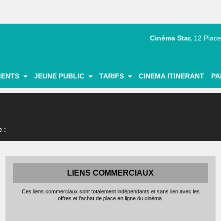
Cinéma Star,
12 Place
|
|
|
|
MENTS
JEUNE PUBLIC
TARIFS
CINEMA ITINERANT
PA
 :
LIENS COMMERCIAUX
Ces liens commerciaux sont totalement indépendants et sans lien avec les
offres et l'achat de place en ligne du cinéma.