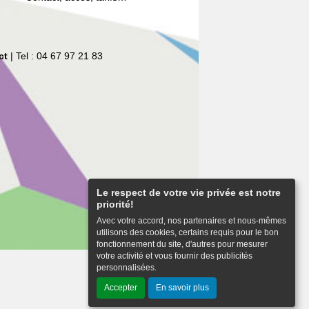
ct
| Tel : 04 67 97 21 83
Le respect de votre vie privée est notre
priorité!
Avec votre accord, nos partenaires et nous-mêmes
utilisons des cookies, certains requis pour le bon
fonctionnement du site, d'autres pour mesurer
votre activité et vous fournir des publicités
personnalisées.
Haut de page
Accepter
En savoir plus