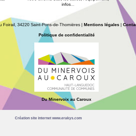
infos...
du Foirail, 34220 Saint-Pons-de-Thomières |
Mentions légales
|
Conta
Politique de confidentialité
Du Minervoix au Caroux
Création site internet www.erakys.com