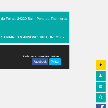
 du Foirail, 34220 Saint-Pons-de-Thomières
|
RTENAIRES & ANNONCEURS
INFOS
Partagez vos envies cinéma :
Facebook
Twitter