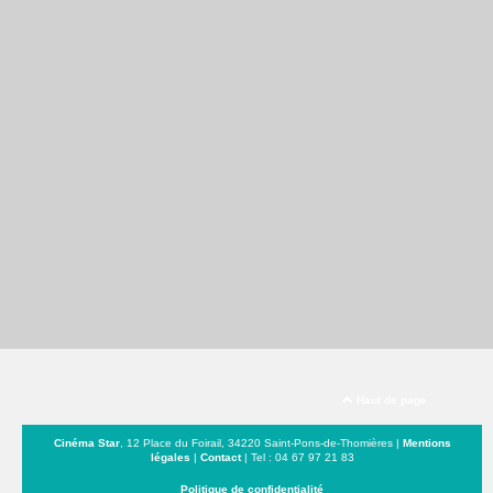
Haut de page
Cinéma Star
, 12 Place du Foirail, 34220 Saint-Pons-de-Thomières |
Mentions
légales
|
Contact
| Tel : 04 67 97 21 83
Politique de confidentialité