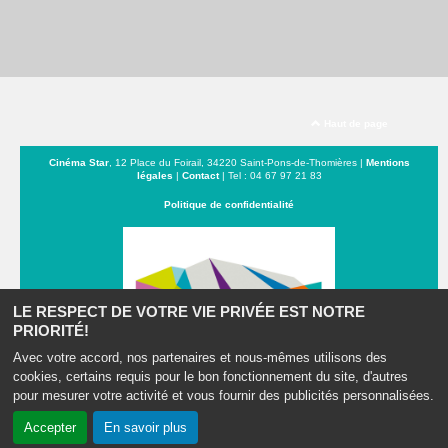
Haut de page
Cinéma Star
, 12 Place du Foirail, 34220 Saint-Pons-de-Thomières |
Mentions
légales
|
Contact
| Tel : 04 67 97 21 83
Politique de confidentialité
LE RESPECT DE VOTRE VIE PRIVÉE EST NOTRE
PRIORITÉ!
Avec votre accord, nos partenaires et nous-mêmes utilisons des
cookies, certains requis pour le bon fonctionnement du site, d'autres
pour mesurer votre activité et vous fournir des publicités personnalisées.
Du Minervoix au Caroux
Accepter
En savoir plus
Création site internet www.erakys.com