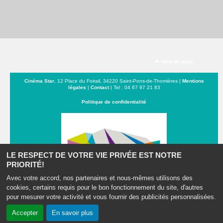
Haut de page
Cinéma Star
, 12 Place du Foirail, 34220 Saint-Pons-de-Thomières |
Mentions
légales
|
Contact
| Tel : 04 67 97 21 83
Politique de confidentialité
LE RESPECT DE VOTRE VIE PRIVÉE EST NOTRE
PRIORITÉ!
Avec votre accord, nos partenaires et nous-mêmes utilisons des
cookies, certains requis pour le bon fonctionnement du site, d'autres
pour mesurer votre activité et vous fournir des publicités personnalisées.
Du Minervoix au Caroux
Accepter
En savoir plus
Création site internet www.erakys.com