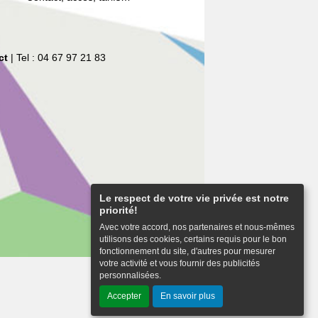
ct
| Tel : 04 67 97 21 83
Le respect de votre vie privée est notre
priorité!
Avec votre accord, nos partenaires et nous-mêmes
utilisons des cookies, certains requis pour le bon
fonctionnement du site, d'autres pour mesurer
votre activité et vous fournir des publicités
personnalisées.
Haut de page
Accepter
En savoir plus