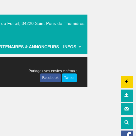
 du Foirail, 34220 Saint-Pons-de-Thomières
|
RTENAIRES & ANNONCEURS
INFOS
Partagez vos envies cinéma :
Facebook
Twitter