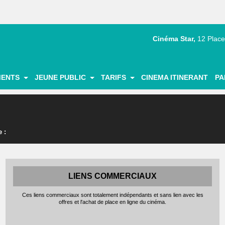
Cinéma Star,
12 Place
|
|
|
|
MENTS
JEUNE PUBLIC
TARIFS
CINEMA ITINERANT
PA
 :
LIENS COMMERCIAUX
Ces liens commerciaux sont totalement indépendants et sans lien avec les
offres et l'achat de place en ligne du cinéma.