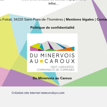
infos...
du Foirail, 34220 Saint-Pons-de-Thomières |
Mentions légales
|
Conta
Politique de confidentialité
Du Minervoix au Caroux
Création site internet www.erakys.com