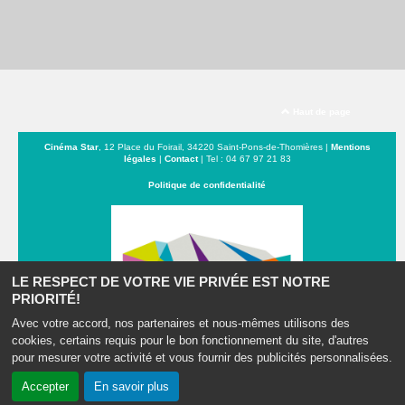
Haut de page
Cinéma Star
, 12 Place du Foirail, 34220 Saint-Pons-de-Thomières |
Mentions
légales
|
Contact
| Tel : 04 67 97 21 83
Politique de confidentialité
LE RESPECT DE VOTRE VIE PRIVÉE EST NOTRE
PRIORITÉ!
Avec votre accord, nos partenaires et nous-mêmes utilisons des
cookies, certains requis pour le bon fonctionnement du site, d'autres
pour mesurer votre activité et vous fournir des publicités personnalisées.
Du Minervoix au Caroux
Accepter
En savoir plus
Création site internet www.erakys.com