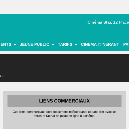
Cinéma Star,
12 Place
|
|
|
|
MENTS
JEUNE PUBLIC
TARIFS
CINEMA ITINERANT
PA
 :
LIENS COMMERCIAUX
Ces liens commerciaux sont totalement indépendants et sans lien avec les
offres et l'achat de place en ligne du cinéma.