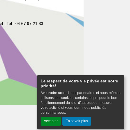
ct
| Tel : 04 67 97 21 83
Le respect de votre vie privée est notre
priorité!
Avec votre accord, nos partenaires et nous-mêmes
utilisons des cookies, certains requis pour le bon
fonctionnement du site, d'autres pour mesurer
votre activité et vous fournir des publicités
personnalisées.
Haut de page
Accepter
En savoir plus