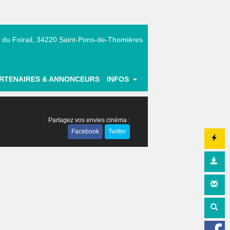
 du Foirail, 34220 Saint-Pons-de-Thomières
|
RTENAIRES & ANNONCEURS
INFOS
Partagez vos envies cinéma :
Facebook
Twitter