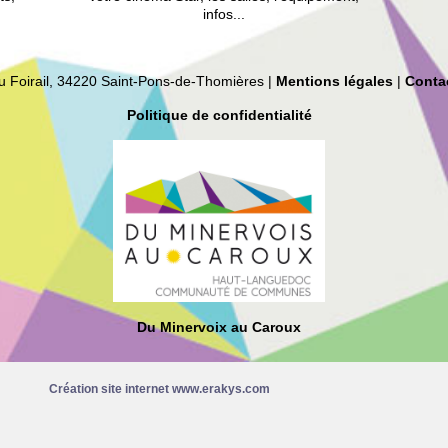
infos...
du Foirail, 34220 Saint-Pons-de-Thomières |
Mentions légales
|
Conta
Politique de confidentialité
Du Minervoix au Caroux
Création site internet www.erakys.com